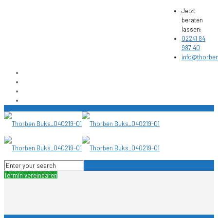
Jetzt
beraten
lassen:
02241 84
987 40
info@thorbe
Termin vereinbaren