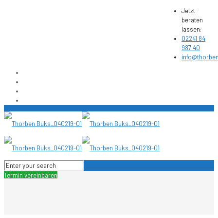
Jetzt
beraten
lassen:
02241 84
987 40
info@thorbe
Termin vereinbaren